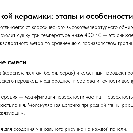
бкой керамики: этапы и особенности
отличается от классического высокотемпературного обжиг
ходит сушку при температуре ниже 400 °C — это снижа
 квадратного метра по сравнению с производством тради
ие смеси
 (красная, жёлтая, белая, серая) и каменный порошок про
еского порошкадля однородности состава и точности восп
операция — модификация поверхности частиц. Поверхност
аспыления. Молекулярная цепочка природной глины расши
связующим.
 для создания уникального рисунка на каждой панели.