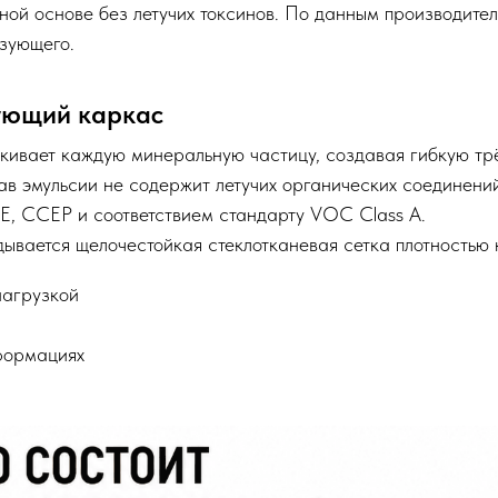
ной основе без летучих токсинов. По данным производите
зующего.
ующий каркас
акивает каждую минеральную частицу, создавая гибкую т
ав эмульсии не содержит летучих органических соединени
E, CCEP и соответствием стандарту VOC Class A.
ывается щелочестойкая стеклотканевая сетка плотностью 
нагрузкой
формациях