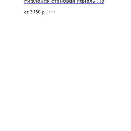
Рифленая стеновая панель 115
от
3 150
р.
/
1 шт