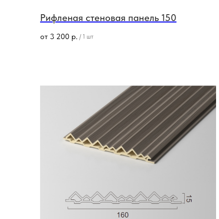
Рифленая стеновая панель 150
от
3 200
р.
/
1 шт