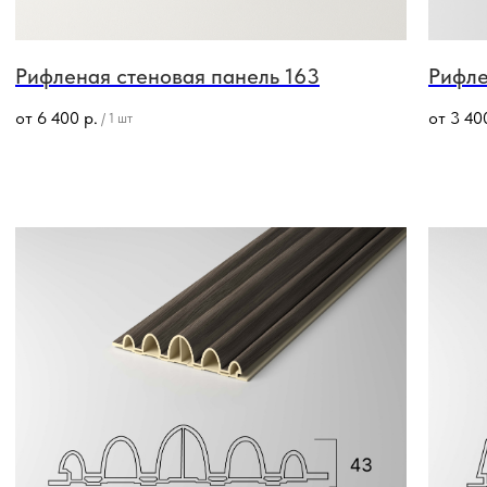
Рифленая стеновая панель 163
Рифле
от
6 400
р.
от
3 40
/
1 шт