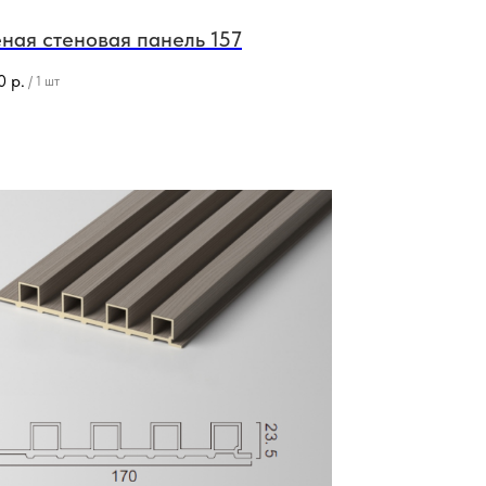
ная стеновая панель 157
0
р.
/
1 шт