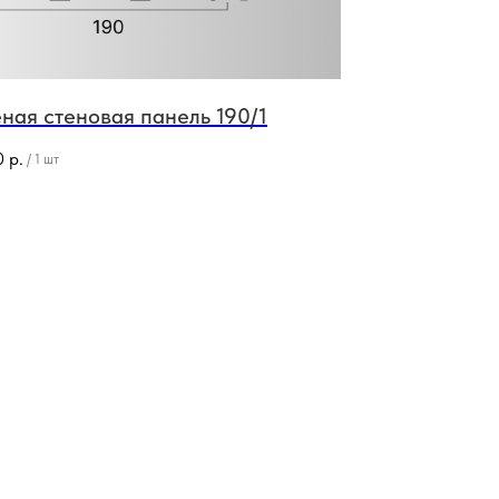
ная стеновая панель 190/1
0
р.
/
1 шт