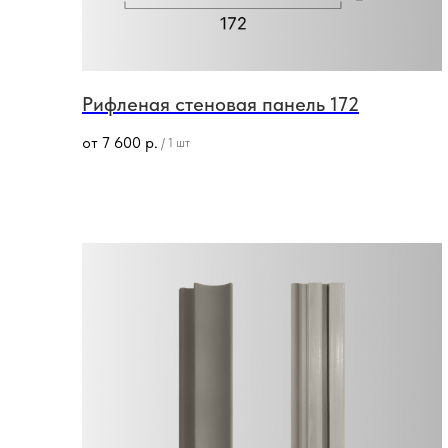
Рифленая стеновая панель 172
от
7 600
р.
/
1 шт