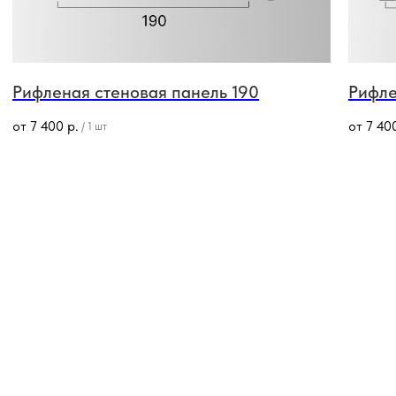
Рифленая стеновая панель 190
Рифле
от
7 400
р.
от
7 40
/
1 шт