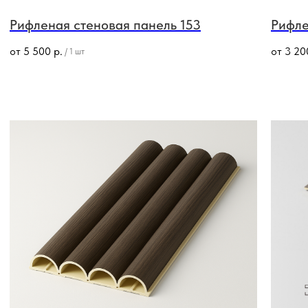
Рифленая стеновая панель 153
Рифле
от
5 500
р.
от
3 20
/
1 шт