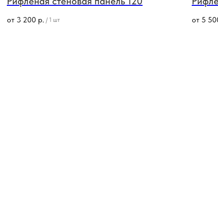
Рифленая стеновая панель 120
Рифле
от
3 200
р.
от
5 50
/
1 шт