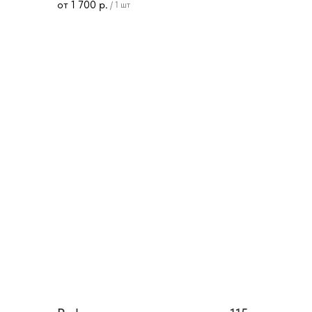
от
1 700
р.
/
1 шт