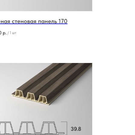
ная стеновая панель 170
0
р.
/
1 шт