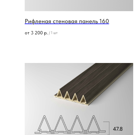
Рифленая стеновая панель 160
от
3 200
р.
/
1 шт