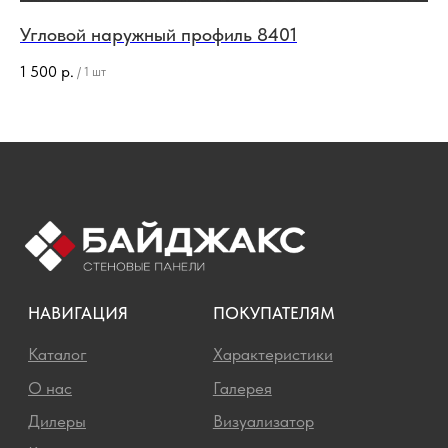
Угловой наружный профиль 8401
1 500
р.
/
1 шт