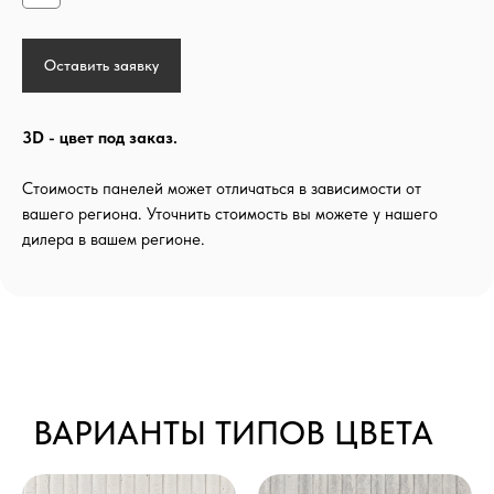
Оставить заявку
3D - цвет под заказ.
Стоимость панелей может отличаться в зависимости от
вашего региона. Уточнить стоимость вы можете у нашего
дилера в вашем регионе.
Гибкая панель Рифленый камень — это
оригинальное покрытие с выраженной
геометрической фактурой, объединяющей
природную эстетику минерала с
ВАРИАНТЫ ТИПОВ ЦВЕТА
современным архитектурным ритмом. Четкие
параллельные линии создают игру теней и
добавляют облицовке визуальную динамику,