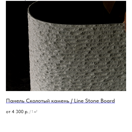
Договор оферты
*Принадлежит Meta,
запрещенной
Политика конфиденциальности
на территории РФ
Пользовательское соглашение
Реквизиты
Разработка сайта
Панель Сколотый камень / Line Stone Board
от
4 300
р.
/
1 м²