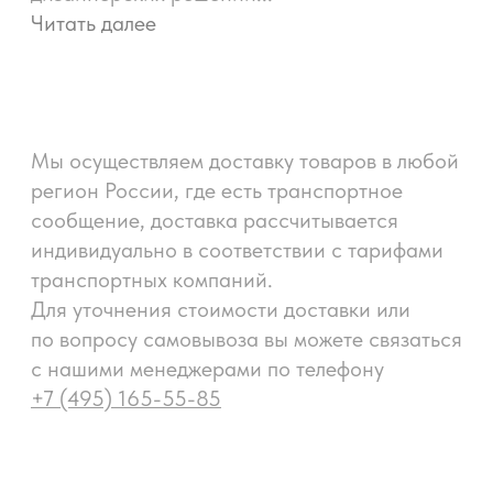
г. Москва, ТЦ Галерея ремонта, МКАД 47 км, -1 этаж
г. Москва, ТЦ Декоратор, Рязанский проспект 2,
корп. 3, этаж 2
г. Сочи, ул. Донская 28ж
↑
НАВЕРХ
Договор оферты
*Принадлежит Meta,
запрещенной
Политика конфиденциальности
на территории РФ
Пользовательское соглашение
Реквизиты
Разработка сайта