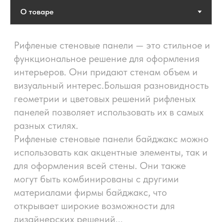
НАВИГАЦИЯ
ПОКУПАТЕЛЯМ
Каталог
Характеристики
О нас
Галерея
Дилеры
Визуализатор
Контакты
Акции
Дизайнерам
Отдел продаж:
КОНТАКТЫ
+7 (495) 165-98-22
WhatsApp
info@baijaxiang.ru
Telegram
Отдел сопровождение
ВКонтакте
дилеров:
Instagram*
+7 (495) 165-66-78
Pinterest
Youtube