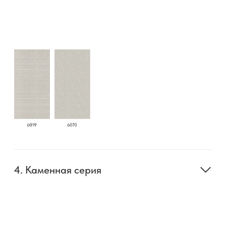
Рифленые стеновые панели — это стильное и
функциональное решение для оформления
интерьеров. Они придают стенам объем и
визуальный интерес.Большая разновидность
геометрии и цветовых решений рифленых
панелей позволяет использовать их в самых
разных стилях.
Рифленые стеновые панели байджакс можно
использовать как акцентные элементы, так и
для оформления всей стены. Они также
могут быть комбинированы с другими
материалами фирмы байджакс, что
открывает широкие возможности для
дизайнерских решений...
Читать далее
Мы осуществляем доставку товаров в любой
регион России, где есть транспортное
сообщение, доставка рассчитывается
индивидуально в соответствии с тарифами
транспортных компаний.